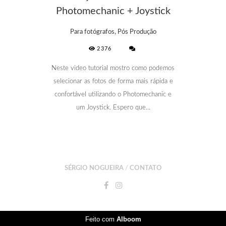
Photomechanic + Joystick
Para fotógrafos, Pós Produção
2376
Neste video tutorial mostro como podemos
selecionar as fotos de forma mais rápida e
confortável utilizando o Photomechanic e
um Joystick. Espero que...
SÉRGIO NOGUEIRA
/
CONTATO
Feito com
Alboom